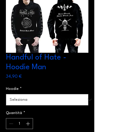
Handful of Hate -
Hoodie Man
Prezzo
34,90 €
Hoodie
*
Quantità
*